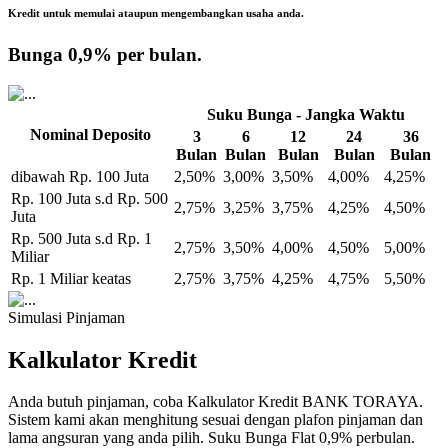
Kredit untuk memulai ataupun mengembangkan usaha anda.
Bunga 0,9%
per bulan.
Suku Bunga - Jangka Waktu
Nominal Deposito
3
6
12
24
36
Bulan
Bulan
Bulan
Bulan
Bulan
dibawah Rp. 100 Juta
2,50%
3,00%
3,50%
4,00%
4,25%
Rp. 100 Juta s.d Rp. 500
2,75%
3,25%
3,75%
4,25%
4,50%
Juta
Rp. 500 Juta s.d Rp. 1
2,75%
3,50%
4,00%
4,50%
5,00%
Miliar
Rp. 1 Miliar keatas
2,75%
3,75%
4,25%
4,75%
5,50%
Simulasi Pinjaman
Kalkulator Kredit
Anda butuh pinjaman, coba Kalkulator Kredit BANK TORAYA.
Sistem kami akan menghitung sesuai dengan plafon pinjaman dan
lama angsuran yang anda pilih. Suku Bunga Flat 0,9% perbulan.